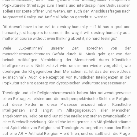
Popkulturelle Streifzüge zum Thema und interdisziplinäre Diskussionen
sollen Horizonte öffnen und weiten, um auch den Anschlussfragen nach
Augmented Reality und Artificial Religion gerecht zu werden.
“AI doesn’t have to be evil to destroy humanity – if AI has a goal and
humanity just happens to come in the way, it will destroy humanity as a
matter of course without even thinking about it, no hard feelings.”
Viele „Expert:innen“ unserer Zeit sprechen von der
menschheitsvernichtenden Gefahr durch KI. Musk geht gar von der
beinah beiläufigen Vernichtung der Menschheit durch Künstliche
Intelligenzen aus. Nicht zuletzt wird uns immer wieder vorgeführt, wie
überlegen die KI gegenüber dem Menschen ist. Ist das der neue „Deus
ex machina“? Auch die Rezeption von Künstlichen Intelligenzen in der
Popkultur scheint geprägt von dystopischen Weltuntergangsszenarien.
Theologie und die Religionshermeneutik haben hier notwendigerweise
einen Beitrag zu leisten und die multiperspektivische Sicht der Religion
auf diese Felder in diese Prozesse einzuschreiben. Künstliche
Intelligenzen sind längst im Alltagsgebrauch aller Menschen
angekommen. Religion und Künstliche Intelligenz stehen zwangsläufig in
einer Wechselbeziehung. Künstliche Intelligenzen als Möglichkeitsräume
und Spielfelder von Religion und Theologie zu begreifen, kann den Blick
auf eine AR – Artificial Religion – eröffnen, und es stellt sich die Frage,