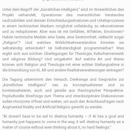
Unter dem Begriff der „künstlichen Intelligenz“ wird im Wesentlichen das
Projekt verhandelt, Operationen des menschlichen Verstandes
nachzubilden und dessen Entscheidungsstrukturen und Urteilsprozesse
in einem technischen Medium möglichst vollständig zu rekonstruieren
und zu reduplizieren. Aber was ist mit Gefühlen, Affekten, Emotionen?
Haben technische Medien eine Seele, eine Gestimmheit, vielleicht sogar
„Religion“? Und welches Wirklichkeitsverständnis könnten sie
selbständig entwickeln? Ist Selbständigkeit programmierbar? Was
ergibt sich aus solchen Überlegungen für Theologie, Kulturhermeneutik
und religiöse Bildung? Und umgekehrt: Auf welche Art und Weise
können sich Religion und Theologie mit einer echten Stellungnahme in
die Entwicklung von KI, AR und andere Realitätserweiterungen eintragen?
Die Tagung unternimmt den Versuch, Denkwege und Gespräche zur
„künstlichen Intelligenz“ neu zu konzeptualisieren und zu
kontextualisieren, auch und gerade aus theologischer Perspektive.
Popkulturelle Streifzüge zum Thema und interdisziplinäre Diskussionen
sollen Horizonte öffnen und weiten, um auch den Anschlussfragen nach
Augmented Reality und Artificial Religion gerecht zu werden.
“AI doesn’t have to be evil to destroy humanity – if AI has a goal and
humanity just happens to come in the way, it will destroy humanity as a
matter of course without even thinking about it, no hard feelings.”