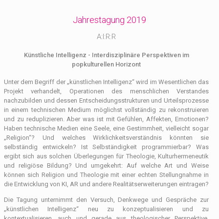
Jahrestagung 2019
A:I:R:R
Künstliche Intelligenz - Interdisziplinäre Perspektiven im
popkulturellen Horizont
Unter dem Begriff der „künstlichen Intelligenz“ wird im Wesentlichen das
Projekt verhandelt, Operationen des menschlichen Verstandes
nachzubilden und dessen Entscheidungsstrukturen und Urteilsprozesse
in einem technischen Medium möglichst vollständig zu rekonstruieren
und zu reduplizieren. Aber was ist mit Gefühlen, Affekten, Emotionen?
Haben technische Medien eine Seele, eine Gestimmheit, vielleicht sogar
„Religion“? Und welches Wirklichkeitsverständnis könnten sie
selbständig entwickeln? Ist Selbständigkeit programmierbar? Was
ergibt sich aus solchen Überlegungen für Theologie, Kulturhermeneutik
und religiöse Bildung? Und umgekehrt: Auf welche Art und Weise
können sich Religion und Theologie mit einer echten Stellungnahme in
die Entwicklung von KI, AR und andere Realitätserweiterungen eintragen?
Die Tagung unternimmt den Versuch, Denkwege und Gespräche zur
„künstlichen Intelligenz“ neu zu konzeptualisieren und zu
kontextualisieren, auch und gerade aus theologischer Perspektive.