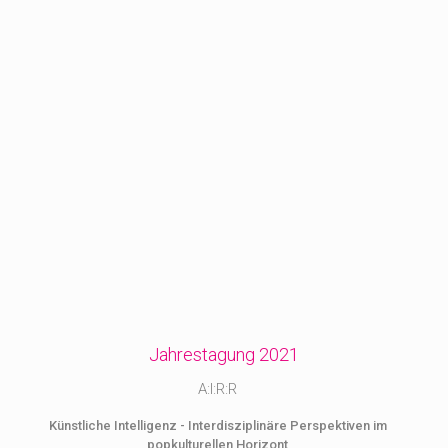
Jahrestagung 2021
A:I:R:R
Künstliche Intelligenz - Interdisziplinäre Perspektiven im
popkulturellen Horizont