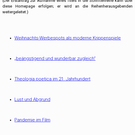
(Der Erstantrag zur Aufnahme eines Titels in die Schriftenreihe kann über
diese Homepage erfolgen; er wird an die Reihenherausgebenden
weitergeleitet.)
Weihnachts-Werbespots als moderne Krippenspiele
„beängstigend und wunderbar zugleich“
Theologia poetica im 21. Jahrhundert
Lust und Abgrund
Pandemie im Film